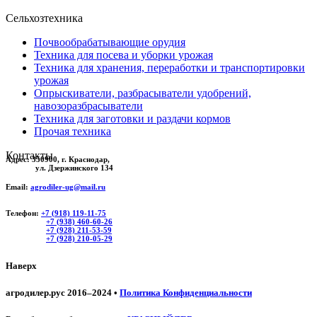
Сельхозтехника
Почвообрабатывающие орудия
Техника для посева и уборки урожая
Техника для хранения, переработки и транспортировки
урожая
Опрыскиватели, разбрасыватели удобрений,
навозоразбрасыватели
Техника для заготовки и раздачи кормов
Прочая техника
Контакты
Адрес:
350900, г. Краснодар,
ул. Дзержинского 134
Email:
agrodiler-ug@mail.ru
Телефон:
+7 (918) 119-11-75
+7 (938) 460-60-26
+7 (928) 211-53-59
+7 (928) 210-05-29
Наверх
агродилер.рус 2016–2024 •
Политика Конфиденциальности