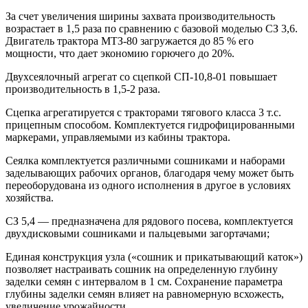
За счет увеличения ширины захвата производительность
возрастает в 1,5 раза по сравнению с базовой моделью СЗ 3,6.
Двигатель трактора МТЗ-80 загружается до 85 % его
мощности, что дает экономию горючего до 20%.
Двухсеялочный агрегат со сцепкой СП-10,8-01 повышает
производительность в 1,5-2 раза.
Сцепка агрегатируется с тракторами тягового класса 3 т.с.
прицепным способом. Комплектуется гидрофицированными
маркерами, управляемыми из кабины трактора.
Сеялка комплектуется различными сошниками и наборами
заделывающих рабочих органов, благодаря чему может быть
переоборудована из одного исполнения в другое в условиях
хозяйства.
СЗ 5,4 — предназначена для рядового посева, комплектуется
двухдисковыми сошниками и пальцевыми загортачами;
Единая конструкция узла («сошник и прикатывающий каток»)
позволяет настраивать сошник на определенную глубину
заделки семян с интервалом в 1 см. Сохранение параметра
глубины заделки семян влияет на равномерную всхожесть,
увеличение урожайности.