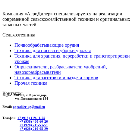
Компания «АгроДилер» специализируется на реализации
современной сельскохозяйственной техники и оригинальных
запасных частей.
Сельхозтехника
Почвообрабатывающие орудия
Техника для посева и уборки урожая
Техника для хранения, переработки и транспортировки
урожая
Опрыскиватели, разбрасыватели удобрений,
навозоразбрасыватели
Техника для заготовки и раздачи кормов
Прочая техника
Контакты
Адрес:
350900, г. Краснодар,
ул. Дзержинского 134
Email:
agrodiler-ug@mail.ru
Телефон:
+7 (918) 119-11-75
+7 (938) 460-60-26
+7 (928) 211-53-59
+7 (928) 210-05-29