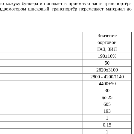
о кожуху бункера и попадает в приемную часть транспортёра
идромотором шнековый транспортёр перемещает материал до
Значение
бортовой
ГАЗ, ЗИЛ
190±10%
50
2620х3100
2800 - 4200/1140
4400±50
30
до 25
605
193
1
0,15
1