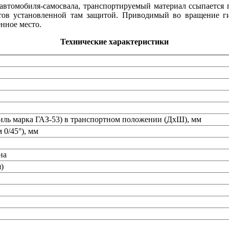
автомобиля-самосвала, транспортируемый материал ссыпается п
тов установленной там защитой. Приводимый во вращение г
енное место.
Технические характеристики
иль марка ГАЗ-53) в транспортном положении (ДхШ), мм
 0/45°), мм
на
)