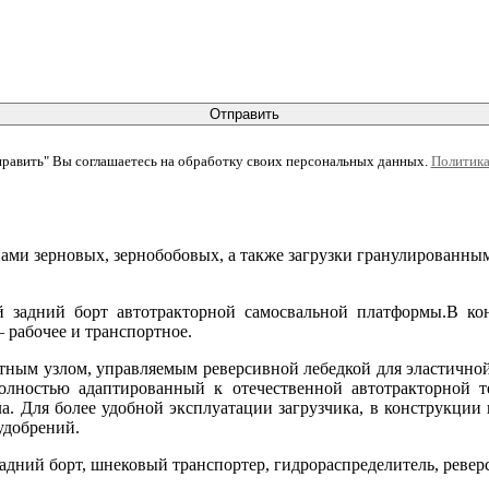
Отправить
равить" Вы соглашаетесь на обработку своих персональных данных.
Политика
енами зерновых, зернобобовых, а также загрузки гранулированн
 задний борт автотракторной самосвальной платформы.В кон
 рабочее и транспортное.
ным узлом, управляемым реверсивной лебедкой для эластичной 
полностью адаптированный к отечественной автотракторной 
ла. Для более удобной эксплуатации загрузчика, в конструкции
удобрений.
адний борт, шнековый транспортер, гидрораспределитель, ревер