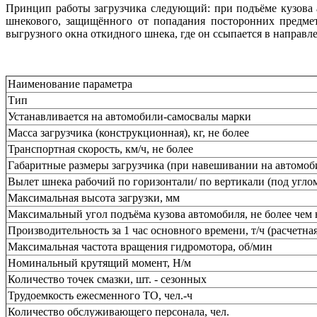
Принцип работы загрузчика следующий: при подъёме кузова 
шнекового, защищённого от попадания посторонних предме
выгрузного окна откидного шнека, где он ссыпается в направл
Наименование параметра
Тип
Устанавливается на автомобили-самосвалы марки
Масса загрузчика (конструкционная), кг, не более
Транспортная скорость, км/ч, не более
Габаритные размеры загрузчика (при навешивании на автомоб
Вылет шнека рабочий по горизонтали/ по вертикали (под углом
Максимальная высота загрузки, мм
Максимальный угол подъёма кузова автомобиля, не более чем 
Производительность за 1 час основного времени, т/ч (расчетная
Максимальная частота вращения гидромотора, об/мин
Номинальный крутящий момент, Н/м
Количество точек смазки, шт. - сезонных
Трудоемкость ежесменного ТО, чел.-ч
Количество обслуживающего персонала, чел.