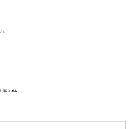
/ч.
 до 25м.