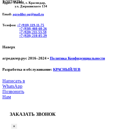
Контакты
Адрес:
350900, г. Краснодар,
ул. Дзержинского 134
Email:
agrodiler-ug@mail.ru
Телефон:
+7 (918) 119-11-75
+7 (938) 460-60-26
+7 (928) 211-53-59
+7 (928) 210-05-29
Наверх
агродилер.рус 2016–2024 •
Политика Конфиденциальности
Разработка и обслуживание:
КРАСНЫЙЛЕВ
Написать в
WhatsApp
Позвонить
Нам
ЗАКАЗАТЬ ЗВОНОК
×