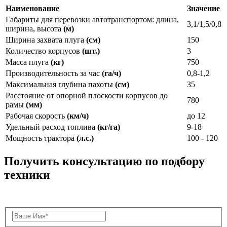
Наименование
Значение
Габариты для перевозки автотранспортом: длина,
3,1/1,5/0,8
ширина, высота
(м)
Ширина захвата плуга
(см)
150
Количество корпусов
(шт.)
3
Масса плуга
(кг)
750
Производительность за час
(га/ч)
0,8-1,2
Максимальная глубина пахоты
(см)
35
Расстояние от опорной плоскости корпусов до
780
рамы
(мм)
Рабочая скорость
(км/ч)
до 12
Удельный расход топлива
(кг/га)
9-18
Мощность трактора
(л.с.)
100 - 120
Получить консультацию по подбору
техники