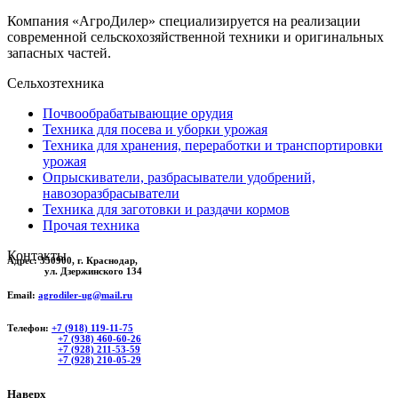
Компания «АгроДилер» специализируется на реализации
современной сельскохозяйственной техники и оригинальных
запасных частей.
Сельхозтехника
Почвообрабатывающие орудия
Техника для посева и уборки урожая
Техника для хранения, переработки и транспортировки
урожая
Опрыскиватели, разбрасыватели удобрений,
навозоразбрасыватели
Техника для заготовки и раздачи кормов
Прочая техника
Контакты
Адрес:
350900, г. Краснодар,
ул. Дзержинского 134
Email:
agrodiler-ug@mail.ru
Телефон:
+7 (918) 119-11-75
+7 (938) 460-60-26
+7 (928) 211-53-59
+7 (928) 210-05-29
Наверх