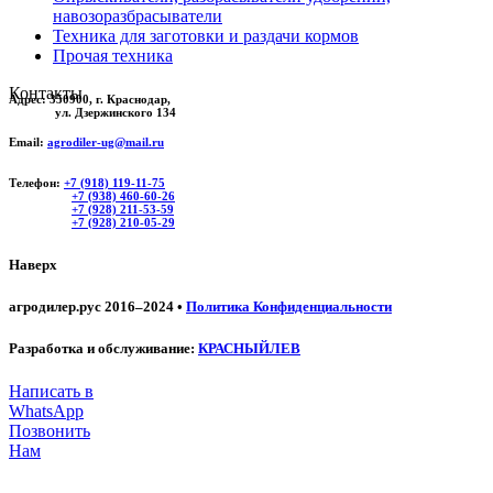
навозоразбрасыватели
Техника для заготовки и раздачи кормов
Прочая техника
Контакты
Адрес:
350900, г. Краснодар,
ул. Дзержинского 134
Email:
agrodiler-ug@mail.ru
Телефон:
+7 (918) 119-11-75
+7 (938) 460-60-26
+7 (928) 211-53-59
+7 (928) 210-05-29
Наверх
агродилер.рус 2016–2024 •
Политика Конфиденциальности
Разработка и обслуживание:
КРАСНЫЙЛЕВ
Написать в
WhatsApp
Позвонить
Нам