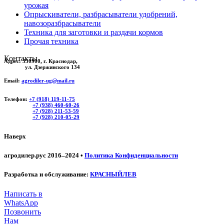
урожая
Опрыскиватели, разбрасыватели удобрений,
навозоразбрасыватели
Техника для заготовки и раздачи кормов
Прочая техника
Контакты
Адрес:
350900, г. Краснодар,
ул. Дзержинского 134
Email:
agrodiler-ug@mail.ru
Телефон:
+7 (918) 119-11-75
+7 (938) 460-60-26
+7 (928) 211-53-59
+7 (928) 210-05-29
Наверх
агродилер.рус 2016–2024 •
Политика Конфиденциальности
Разработка и обслуживание:
КРАСНЫЙЛЕВ
Написать в
WhatsApp
Позвонить
Нам