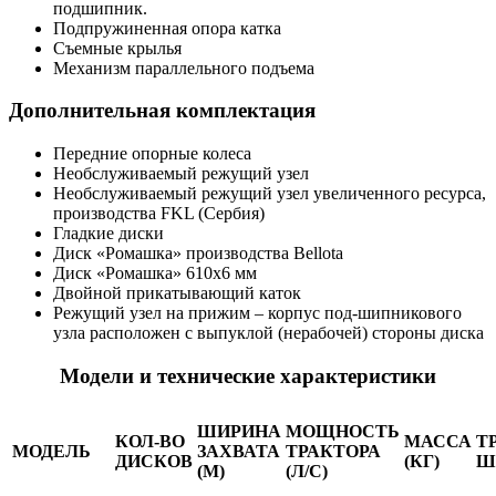
подшипник.
Подпружиненная опора катка
Съемные крылья
Механизм параллельного подъема
Дополнительная комплектация
Передние опорные колеса
Необслуживаемый режущий узел
Необслуживаемый режущий узел увеличенного ресурса,
производства FKL (Сербия)
Гладкие диски
Диск «Ромашка» производства Bellota
Диск «Ромашка» 610х6 мм
Двойной прикатывающий каток
Режущий узел на прижим – корпус под-шипникового
узла расположен с выпуклой (нерабочей) стороны диска
Модели и технические характеристики
ШИРИНА
МОЩНОСТЬ
КОЛ-ВО
МАССА
Т
МОДЕЛЬ
ЗАХВАТА
ТРАКТОРА
ДИСКОВ
(КГ)
Ш
(М)
(Л/С)