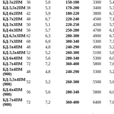
БД-5х2ПМ
36
5,0
150-180
3300
5,
БД-5,5х2ПМ
38
5,3
170-200
3400
5,
БД-6х2ПМ
42
5,9
180-220
3800
6,
БД-7х2ПМ
48
6,7
220-240
4500
7,
БД-5х3ПМ
50
5,1
220-250
4200
5,
БД-6х3ПМ
56
5,7
250-280
4700
6,
БД-6,5х3ПМ
62
6,3
280-300
4900
6,
БД-7х3ПМ
68
6,9
300-340
5300
7,
БД-5х4ПМ
48
4,8
240-290
4900
5,
БД-5,5х4ПМ
52
5,2
260-300
5100
5,
БД-6х4ПМ
56
5,6
280-340
5300
6,
БД-7х4ПМ
72
7,2
360-400
5800
7,
БД-5х4ПМ
48
4,8
240-290
5300
5,
(900)
БД-5,5х4ПМ
52
5,2
260-300
5500
5,
(900)
БД-6х4ПМ
56
5,6
280-340
5800
6,
(900)
БД-7х4ПМ
72
7,2
360-400
6400
7,
(900)